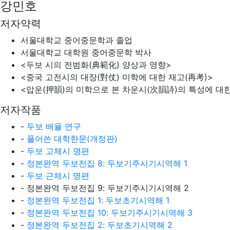
강민호
저자약력
서울대학교 중어중문학과 졸업
서울대학교 대학원 중어중문학 박사
<두보 시의 전범화(典範化) 양상과 영향>
<중국 고전시의 대장(對仗) 미학에 대한 재고(再考)>
<압운(押韻)의 미학으로 본 차운시(次韻詩)의 특성에 대
저자작품
-
두보 배율 연구
-
풀어쓴 대학한문(개정판)
-
두보 고체시 명편
-
정본완역 두보전집 8: 두보기주시기시역해 1
-
두보 근체시 명편
- 정본완역 두보전집 9: 두보기주시기시역해 2
-
정본완역 두보전집 1: 두보초기시역해 1
-
정본완역 두보전집 10: 두보기주시기시역해 3
-
정본완역 두보전집 2: 두보초기시역해 2