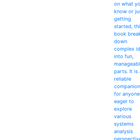
on what y
know or ju
getting
started, th
book brea
down
complex i
into fun,
manageabl
parts. It is
reliable
companio
for anyone
eager to
explore
various
systems
analysis
perspectiv