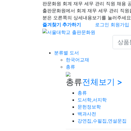
판문화원 회계 재무 세무 관리 직원 채용 
출판문화원에서 회계 재무 세무 관리 직원
분은 오른쪽의 상세내용보기를 눌러주세요
즐겨찾기 추가하기
로그인
회원가입
Search 
분류별 도서
한국어교재
총류
총류
전체보기 >
총류
도서학,서지학
문헌정보학
백과사전
강연집,수필집,연설문집