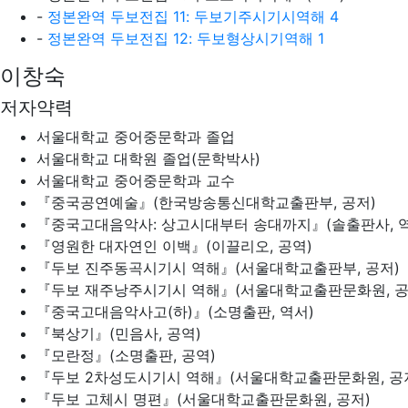
-
정본완역 두보전집 11: 두보기주시기시역해 4
-
정본완역 두보전집 12: 두보형상시기역해 1
이창숙
저자약력
서울대학교 중어중문학과 졸업
서울대학교 대학원 졸업(문학박사)
서울대학교 중어중문학과 교수
『중국공연예술』(한국방송통신대학교출판부, 공저)
『중국고대음악사: 상고시대부터 송대까지』(솔출판사, 역
『영원한 대자연인 이백』(이끌리오, 공역)
『두보 진주동곡시기시 역해』(서울대학교출판부, 공저)
『두보 재주낭주시기시 역해』(서울대학교출판문화원, 공
『중국고대음악사고(하)』(소명출판, 역서)
『북상기』(민음사, 공역)
『모란정』(소명출판, 공역)
『두보 2차성도시기시 역해』(서울대학교출판문화원, 공
『두보 고체시 명편』(서울대학교출판문화원, 공저)