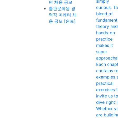
simply
턴 채용 공모
curious. T
출판문화원 경
blend of
력직 마케터 채
fundament
용 공모 [완료]
theory and
hands-on
practice
makes it
super
approacha
Each chap
contains re
examples 
practical
exercises 
invite us t
dive right i
Whether y
are buildin