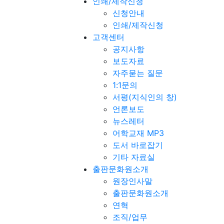
인쇄/제작신청
신청안내
인쇄/제작신청
고객센터
공지사항
보도자료
자주묻는 질문
1:1문의
서평(지식인의 창)
언론보도
뉴스레터
어학교재 MP3
도서 바로잡기
기타 자료실
출판문화원소개
원장인사말
출판문화원소개
연혁
조직/업무