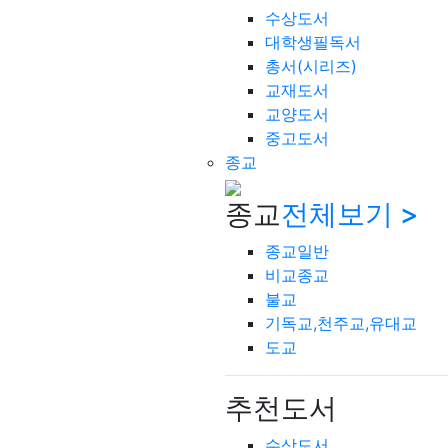
수상도서
대학생필독서
총서(시리즈)
교재도서
교양도서
중고도서
종교
종교
전체보기 >
종교일반
비교종교
불교
기독교,천주교,유대교
도교
추천도서
수상도서