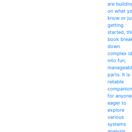
are buildin
on what y
know or ju
getting
started, th
book brea
down
complex i
into fun,
manageabl
parts. It is
reliable
companio
for anyone
eager to
explore
various
systems
analysis