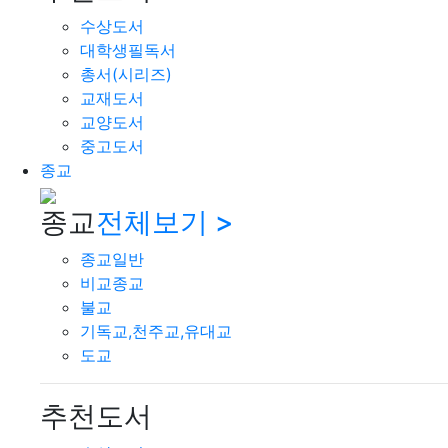
수상도서
대학생필독서
총서(시리즈)
교재도서
교양도서
중고도서
종교
종교
전체보기 >
종교일반
비교종교
불교
기독교,천주교,유대교
도교
추천도서