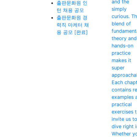
and the
출판문화원 인
simply
턴 채용 공모
curious. T
출판문화원 경
blend of
력직 마케터 채
fundament
용 공모 [완료]
theory and
hands-on
practice
makes it
super
approacha
Each chap
contains re
examples 
practical
exercises 
invite us t
dive right i
Whether y