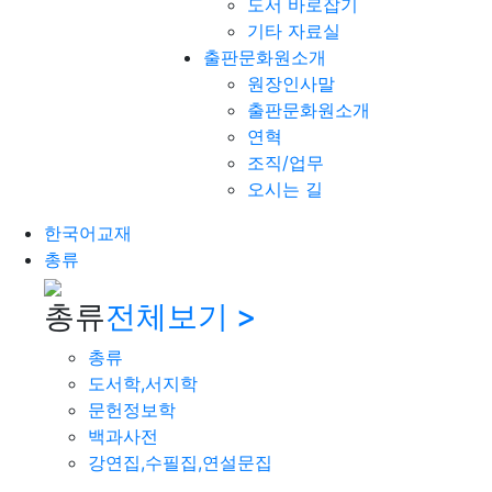
도서 바로잡기
기타 자료실
출판문화원소개
원장인사말
출판문화원소개
연혁
조직/업무
오시는 길
한국어교재
총류
총류
전체보기 >
총류
도서학,서지학
문헌정보학
백과사전
강연집,수필집,연설문집