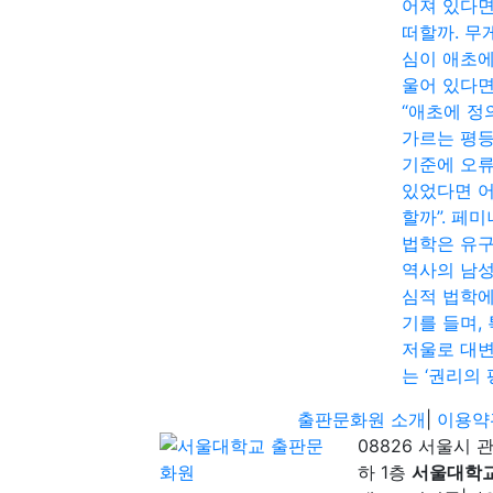
어져 있다면
떠할까. 무
심이 애초에
울어 있다면
“애초에 정
가르는 평
기준에 오
있었다면 
할까”. 페
법학은 유
역사의 남
심적 법학에
기를 들며,
저울로 대
는 ‘권리의 
출판문화원 소개
|
이용약
08826 서울시 
하 1층
서울대학