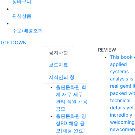
장바구니
관심상품
주문/배송조회
TOP
DOWN
REVIEW
공지사항
This book 
applied
보도자료
systems
지식인의 창
analysis is
real gem! It
출판문화원 회
packed wi
계 재무 세무
technical
관리 직원 채용
details yet
공모
incredibly
출판문화원 영
welcoming
상PD 채용 공
newcomer
모[채용 완료]