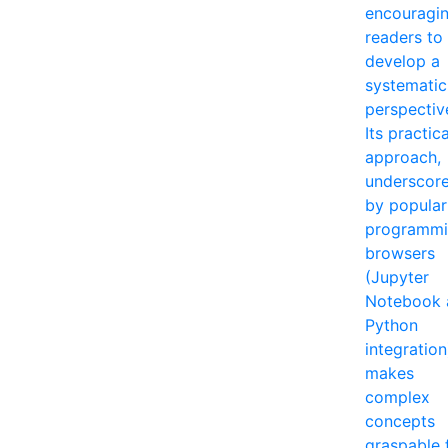
encouragi
readers to
develop a
systematic
perspectiv
Its practica
approach,
underscor
by popular
programm
browsers
(Jupyter
Notebook 
Python
integration
makes
complex
concepts
graspable 