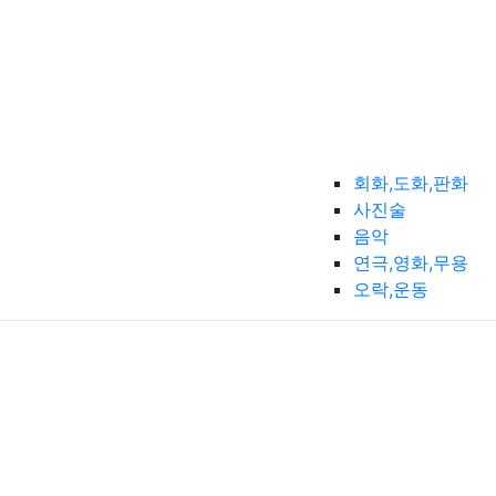
회화,도화,판화
사진술
음악
연극,영화,무용
오락,운동