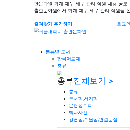
판문화원 회계 재무 세무 관리 직원 채용 공모
출판문화원에서 회계 재무 세무 관리 직원을 
즐겨찾기 추가하기
로그
분류별 도서
한국어교재
총류
총류
전체보기 >
총류
도서학,서지학
문헌정보학
백과사전
강연집,수필집,연설문집