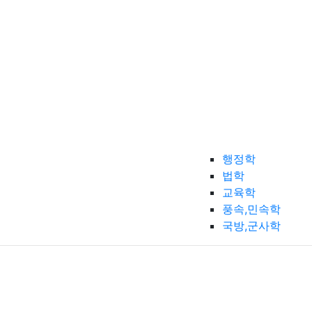
행정학
법학
교육학
풍속,민속학
국방,군사학