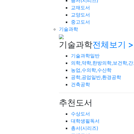
총서(시리즈)
교재도서
교양도서
중고도서
기술과학
기술과학
전체보기 >
기술과학일반
의학,약학,한방의학,보건학,
농업,수의학,수산학
공학,공업일반,환경공학
건축공학
추천도서
수상도서
대학생필독서
총서(시리즈)