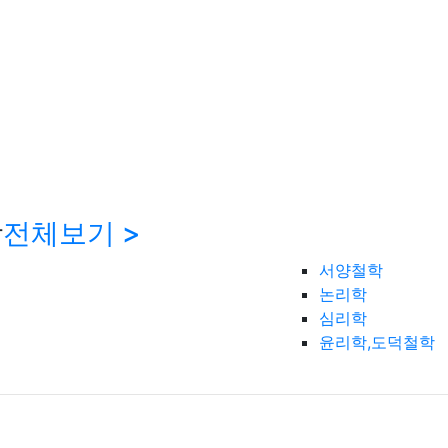
학
전체보기 >
서양철학
논리학
심리학
윤리학,도덕철학