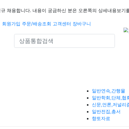
신규 채용합니다. 내용이 궁금하신 분은 오른쪽의 상세내용보기를
인
회원가입
주문/배송조회
고객센터
장바구니
Search icons
일반연속,간행물
일반학회,단체,협
신문,언론,저널리
일반전집,총서
향토자료