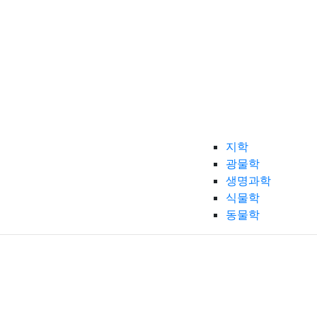
지학
광물학
생명과학
식물학
동물학