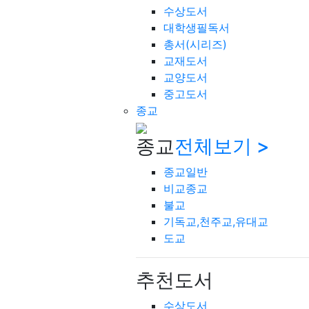
수상도서
대학생필독서
총서(시리즈)
교재도서
교양도서
중고도서
종교
종교
전체보기 >
종교일반
비교종교
불교
기독교,천주교,유대교
도교
추천도서
수상도서