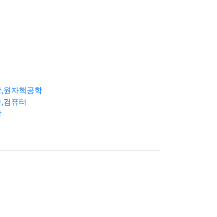
학,원자핵공학
,컴퓨터
학