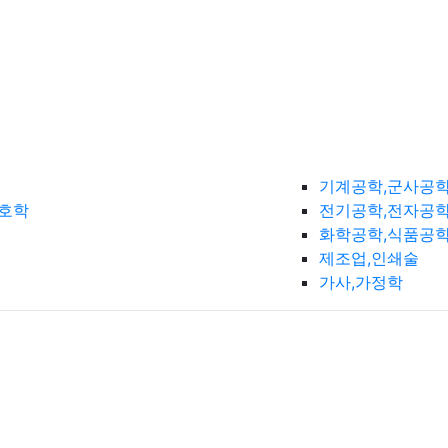
기계공학,군사공
간호학
전기공학,전자공학
화학공학,식품공
제조업,인쇄술
가사,가정학