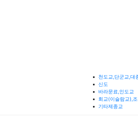
천도교,단군교,대
신도
바라문료,인도교
회교(이슬람교),
기타제종교