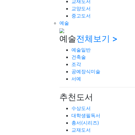
교재도서
교양도서
중고도서
예술
예술
전체보기 >
예술일반
건축술
조각
공예장식미술
서예
추천도서
수상도서
대학생필독서
총서(시리즈)
교재도서