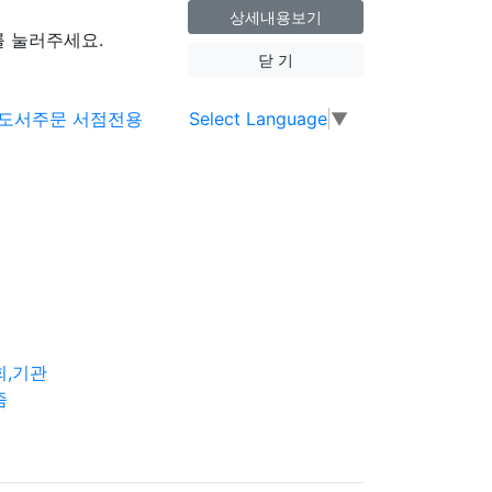
상세내용보기
 눌러주세요.
닫 기
Select Language
▼
회,기관
즘