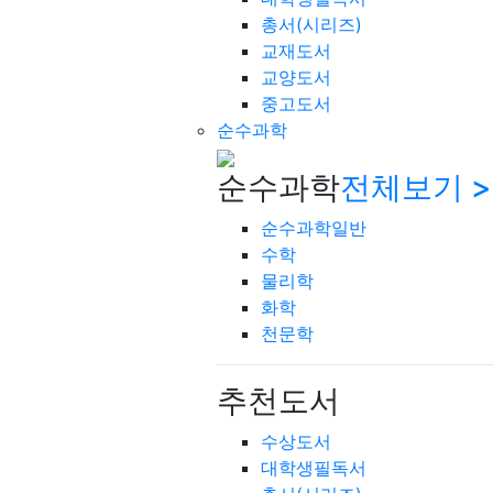
총서(시리즈)
교재도서
교양도서
중고도서
순수과학
순수과학
전체보기 >
순수과학일반
수학
물리학
화학
천문학
추천도서
수상도서
대학생필독서