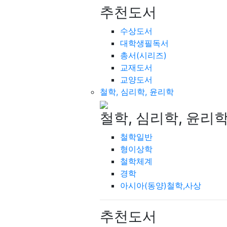
추천도서
수상도서
대학생필독서
총서(시리즈)
교재도서
교양도서
철학, 심리학, 윤리학
철학, 심리학, 윤리
철학일반
형이상학
철학체계
경학
아시아(동양)철학,사상
추천도서