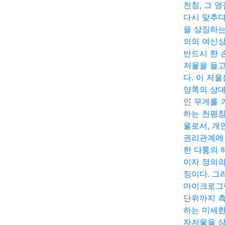
천칭, 그 
다시 맞추다
을 상징하는
의의 여신
반드시 한 
저울을 들고
다. 이 저울
양쪽의 상
인 무게를 
하는 천평칭
울로서, 개
권리관계에
한 다툼의 
이자 정의의
징이다. 그
마이크로그
단위까지 
하는 미세한
자저울을 