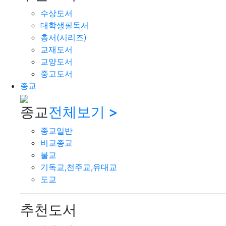
수상도서
대학생필독서
총서(시리즈)
교재도서
교양도서
중고도서
종교
종교
전체보기 >
종교일반
비교종교
불교
기독교,천주교,유대교
도교
추천도서