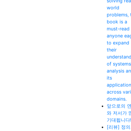
solving rea
world
problems, 
book is a
must-read 
anyone ea
to expand
their
understan
of systems
analysis a
its
applicatio
across var
domains.
앞으로의 
와 저서가 
기대됩니다
[리뷰] 정