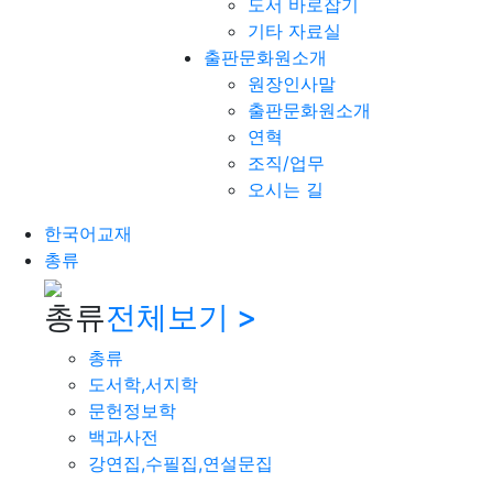
도서 바로잡기
기타 자료실
출판문화원소개
원장인사말
출판문화원소개
연혁
조직/업무
오시는 길
한국어교재
총류
총류
전체보기 >
총류
도서학,서지학
문헌정보학
백과사전
강연집,수필집,연설문집