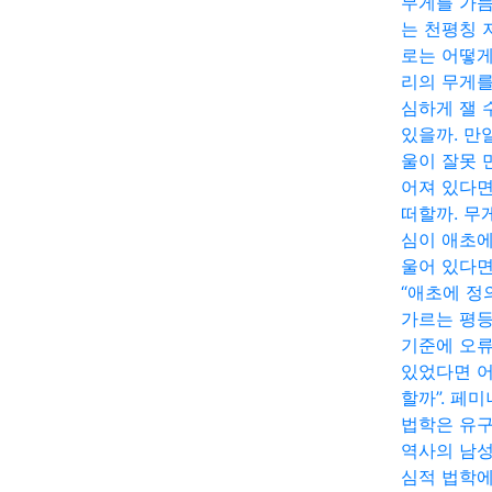
무게를 가
는 천평칭 
로는 어떻게
리의 무게를
심하게 잴 
있을까. 만
울이 잘못 
어져 있다면
떠할까. 무
심이 애초에
울어 있다면
“애초에 정
가르는 평
기준에 오
있었다면 
할까”. 페
법학은 유
역사의 남
심적 법학에