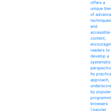
offers a
unique ble
of advanc
techniques
and
accessible
content,
encouragi
readers to
develop a
systematic
perspectiv
Its practica
approach,
underscor
by popular
programm
browsers
(Jupyter