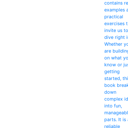
contains re
examples 
practical
exercises 
invite us t
dive right i
Whether y
are buildin
on what y
know or ju
getting
started, th
book brea
down
complex i
into fun,
manageabl
parts. It is
reliable