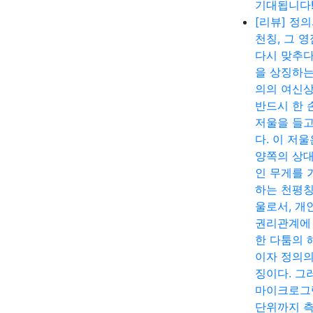
기대됩니다
[리뷰] 정
천칭, 그 
다시 맞추다
을 상징하는
의의 여신
반드시 한 
저울을 들고
다. 이 저울
양쪽의 상
인 무게를 
하는 천평칭
울로서, 개
권리관계에
한 다툼의 
이자 정의의
징이다. 그
마이크로그
단위까지 