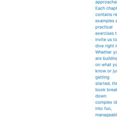
approacha
Each chap
contains re
examples 
practical
exercises 
invite us t
dive right i
Whether y
are buildin
on what y
know or ju
getting
started, th
book brea
down
complex i
into fun,
manageabl