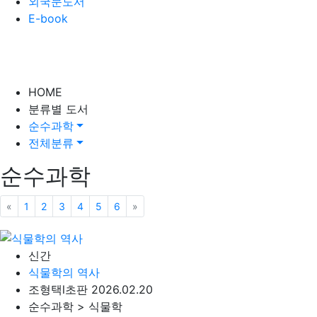
외국문도서
E-book
HOME
분류별 도서
순수과학
전체분류
순수과학
«
이전
1
2
3
4
5
6
»
다음
신간
식물학의 역사
조형택
l
초판 2026.02.20
순수과학 > 식물학