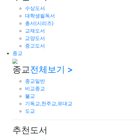
수상도서
대학생필독서
총서(시리즈)
교재도서
교양도서
중고도서
종교
종교
전체보기 >
종교일반
비교종교
불교
기독교,천주교,유대교
도교
추천도서