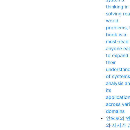
thinking in
solving rea
world
problems, 
book is a
must-read 
anyone ea
to expand
their
understan
of systems
analysis a
its
applicatio
across var
domains.
앞으로의 
와 저서가 