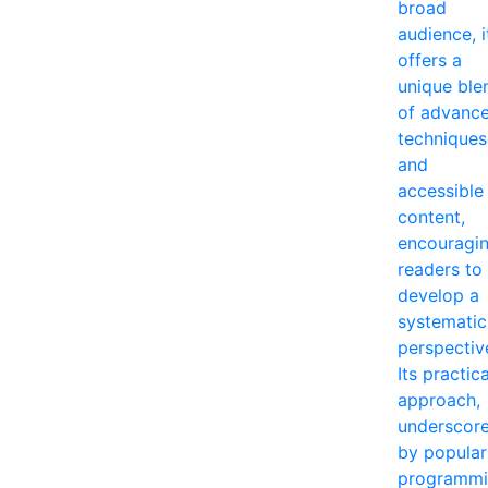
broad
audience, i
offers a
unique ble
of advanc
techniques
and
accessible
content,
encouragi
readers to
develop a
systematic
perspectiv
Its practica
approach,
underscor
by popular
programm