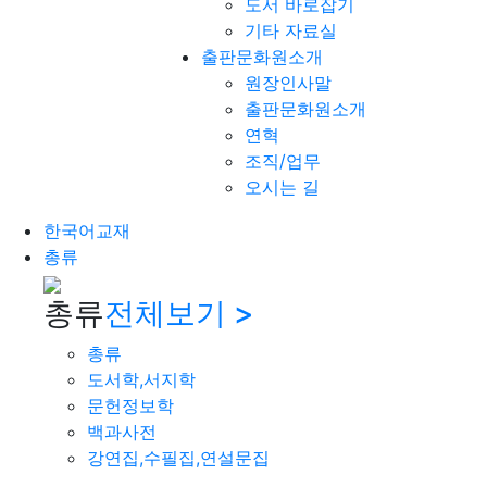
도서 바로잡기
기타 자료실
출판문화원소개
원장인사말
출판문화원소개
연혁
조직/업무
오시는 길
한국어교재
총류
총류
전체보기 >
총류
도서학,서지학
문헌정보학
백과사전
강연집,수필집,연설문집