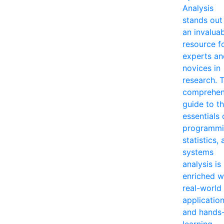
Analysis
stands out
an invalua
resource f
experts an
novices in
research. T
comprehen
guide to t
essentials 
programmi
statistics,
systems
analysis is
enriched w
real-world
applicatio
and hands
learning