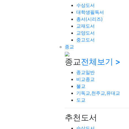
수상도서
대학생필독서
총서(시리즈)
교재도서
교양도서
중고도서
종교
종교
전체보기 >
종교일반
비교종교
불교
기독교,천주교,유대교
도교
추천도서
수상도서