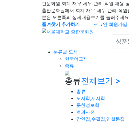
판문화원 회계 재무 세무 관리 직원 채용 
출판문화원에서 회계 재무 세무 관리 직원
분은 오른쪽의 상세내용보기를 눌러주세요
즐겨찾기 추가하기
로그인
회원가입
Search 
분류별 도서
한국어교재
총류
총류
전체보기 >
총류
도서학,서지학
문헌정보학
백과사전
강연집,수필집,연설문집