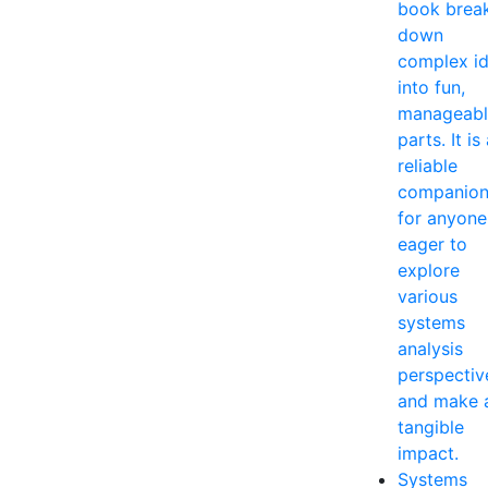
book brea
down
complex i
into fun,
manageabl
parts. It is
reliable
companio
for anyone
eager to
explore
various
systems
analysis
perspectiv
and make 
tangible
impact.
Systems