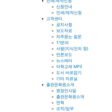
인쇄/제작신청
신청안내
인쇄/제작신청
고객센터
공지사항
보도자료
자주묻는 질문
1:1문의
서평(지식인의 창)
언론보도
뉴스레터
어학교재 MP3
도서 바로잡기
기타 자료실
출판문화원소개
원장인사말
출판문화원소개
연혁
조직/업무