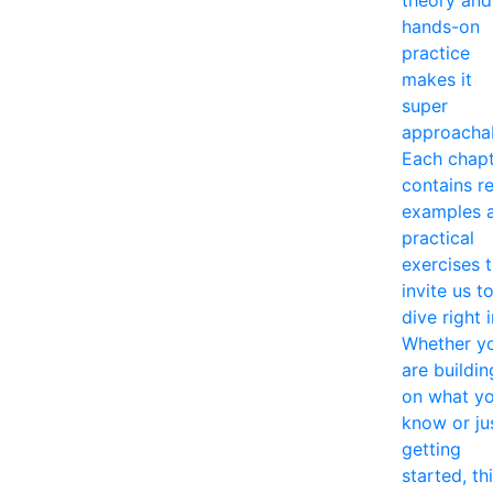
hands-on
practice
makes it
super
approacha
Each chap
contains re
examples 
practical
exercises 
invite us t
dive right i
Whether y
are buildin
on what y
know or ju
getting
started, th