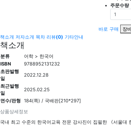
주문수량
바로 구매
장바
책소개
저자소개
목차
리뷰
(
0
)
기타안내
책소개
분류
어학 > 한국어
ISBN
9788952131232
초판발행
2022.12.28
일
최근발행
2025.02.25
일
면수/판형
184(쪽) / 국배판[210*297]
상품상세정보
국내 최고 수준의 한국어교육 전문 강사진이 집필한 《서울대 