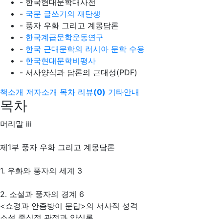
- 한국현대문학대사전
-
국문 글쓰기의 재탄생
- 풍자 우화 그리고 계몽담론
-
한국계급문학운동연구
-
한국 근대문학의 러시아 문학 수용
-
한국현대문학비평사
- 서사양식과 담론의 근대성(PDF)
책소개
저자소개
목차
리뷰
(
0
)
기타안내
목차
머리말 iii
제1부 풍자 우화 그리고 계몽담론
1. 우화와 풍자의 세계 3
2. 소설과 풍자의 경계 6
<쇼경과 안즘방이 문답>의 서사적 성격
소설 중심적 관점과 양식론