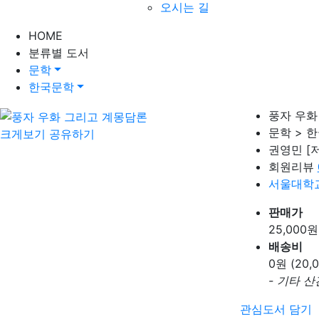
오시는 길
HOME
분류별 도서
문학
한국문학
풍자 우화
문학 > 
크게보기
공유하기
권영민
[
회원리뷰
서울대학
판매가
25,000
원
배송비
0
원 (20
- 기타 
관심도서 담기