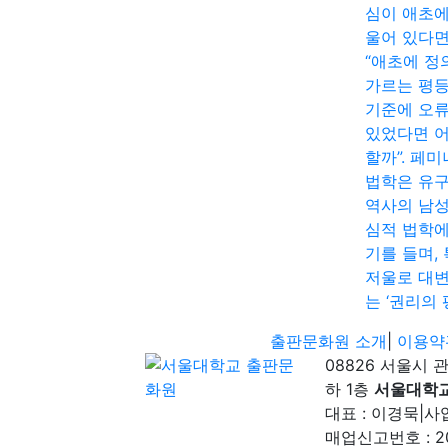
심이 애초에
울어 있다면
“애초에 정
가르는 평
기준에 오
있었다면 
할까”. 페
법학은 유
역사의 남
심적 법학에
기를 들며,
저울로 대
는 ‘권리의 
출판문화원 소개
|
이용약
08826 서울시 
하 1층
서울대학
대표 : 이경묵
|
사업
매업신고번호 : 2