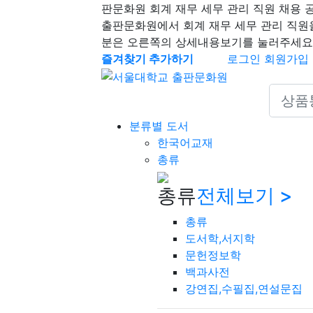
판문화원 회계 재무 세무 관리 직원 채용 
출판문화원에서 회계 재무 세무 관리 직원
분은 오른쪽의 상세내용보기를 눌러주세요
즐겨찾기 추가하기
로그인
회원가입
Search 
분류별 도서
한국어교재
총류
총류
전체보기 >
총류
도서학,서지학
문헌정보학
백과사전
강연집,수필집,연설문집