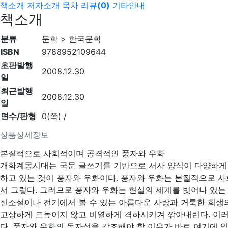
책소개
저자소개
목차
리뷰
(
0
)
기타안내
책소개
분류
문학 > 한국문학
ISBN
9788952109644
초판발행
2008.12.30
일
최근발행
2008.12.30
일
면수/판형
0(쪽) /
상품상세정보
본질적으로 사회적이며 공격적인 풍자와 우화
개화계몽시대는 국문 글쓰기를 기반으로 서사 양식이 다양하게 
하고 있는 것이 풍자와 우화이다. 풍자와 우화는 본질적으로 
서 그렇다. 그러므로 풍자와 우화는 현실의 세계를 벗어나 있는
신소설이나 전기에서 볼 수 있는 아름다운 사랑과 거룩한 희생의
고상하게 드높이지 않고 비열하게 격하시키겨 깎아내린다. 이러
다. 풍자와 우화의 독자성을 강조해야 할 이유가 바로 여기에 있