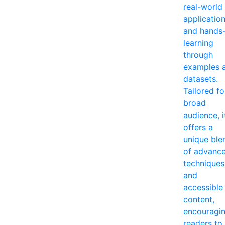
real-world
applicatio
and hands
learning
through
examples 
datasets.
Tailored fo
broad
audience, i
offers a
unique ble
of advanc
techniques
and
accessible
content,
encouragi
readers to