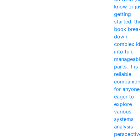
know or ju
getting
started, th
book brea
down
complex i
into fun,
manageabl
parts. It is
reliable
companio
for anyone
eager to
explore
various
systems
analysis
perspectiv