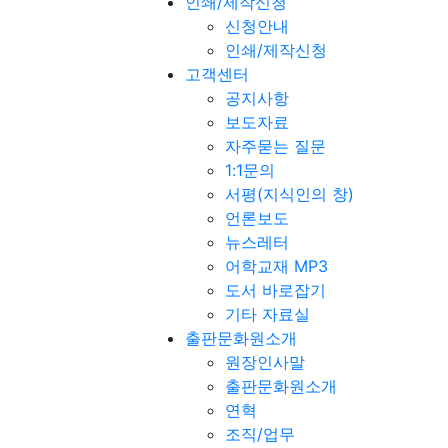
인쇄/제작신청
신청안내
인쇄/제작신청
고객센터
공지사항
보도자료
자주묻는 질문
1:1문의
서평(지식인의 창)
언론보도
뉴스레터
어학교재 MP3
도서 바로잡기
기타 자료실
출판문화원소개
원장인사말
출판문화원소개
연혁
조직/업무