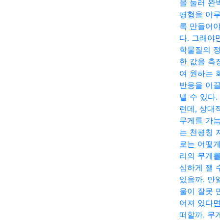
을 눌러 완
평형을 이
록 만들어야
다. 그래야
학물질의 
한 값을 측
여 원하는 
반응을 이
낼 수 있다.
런데, 상대
무게를 가
는 천평칭 
로는 어떻게
리의 무게를
심하게 잴 
있을까. 만
울이 잘못 
어져 있다면
떠할까. 무