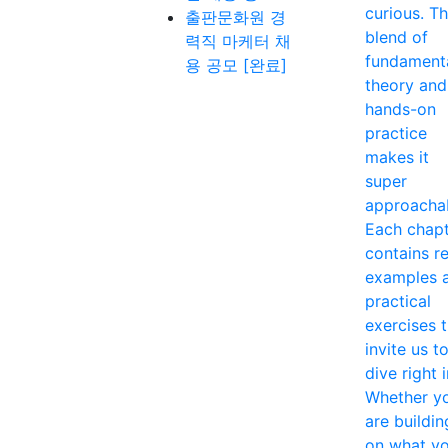
curious. T
출판문화원 경
blend of
력직 마케터 채
fundament
용 공모 [완료]
theory and
hands-on
practice
makes it
super
approacha
Each chap
contains re
examples 
practical
exercises 
invite us t
dive right i
Whether y
are buildin
on what y