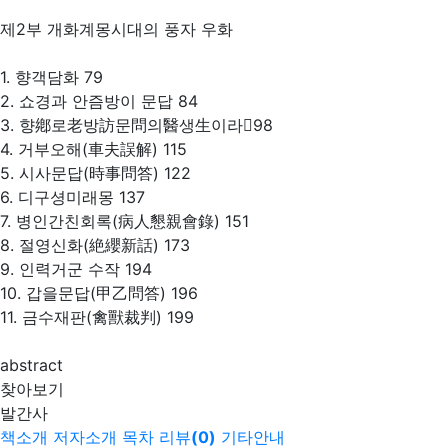
제2부 개화계몽시대의 풍자 우화
1. 향객담화 79
2. 쇼경과 안즘방이 문답 84
3. 향鄕로老방訪문問의醫생生이라98
4. 거부오해(車夫誤解) 115
5. 시사문답(時事問答) 122
6. 디구셩미래몽 137
7. 병인간친회록(病人懇親會錄) 151
8. 절영신화(絶纓新話) 173
9. 인력거군 수작 194
10. 갑을문답(甲乙問答) 196
11. 금수재판(禽獸裁判) 199
abstract
찾아보기
발간사
책소개
저자소개
목차
리뷰
(
0
)
기타안내