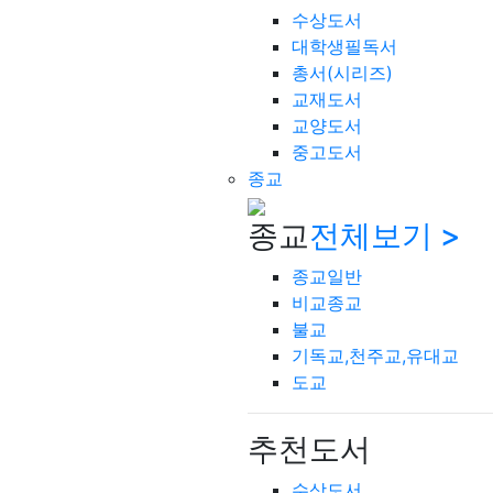
수상도서
대학생필독서
총서(시리즈)
교재도서
교양도서
중고도서
종교
종교
전체보기 >
종교일반
비교종교
불교
기독교,천주교,유대교
도교
추천도서
수상도서