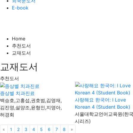
외국문도서
E-book
Home
추천도서
교재도서
교재도서
추천도서
증상별 치과진료
사랑해요 한국어: I Love
백승호,고홍섭,권호범,김영재,
Korean 4 (Student Book)
김진영,설양조,윤형인,지영아,
서울대학교언어교육원(한
허경회
시리즈)
«
이전
1
2
3
4
5
6
7
8
»
다음