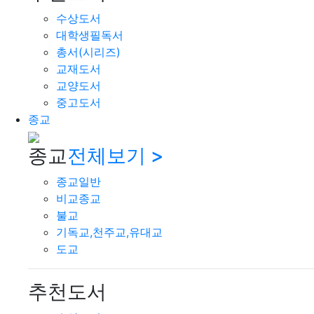
수상도서
대학생필독서
총서(시리즈)
교재도서
교양도서
중고도서
종교
종교
전체보기 >
종교일반
비교종교
불교
기독교,천주교,유대교
도교
추천도서