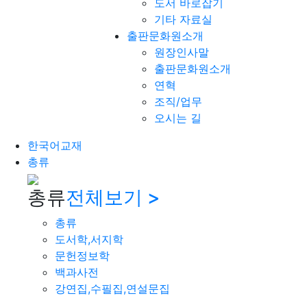
도서 바로잡기
기타 자료실
출판문화원소개
원장인사말
출판문화원소개
연혁
조직/업무
오시는 길
한국어교재
총류
총류
전체보기 >
총류
도서학,서지학
문헌정보학
백과사전
강연집,수필집,연설문집