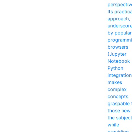
perspectiv
Its practica
approach,
underscor
by popular
programm
browsers
(Jupyter
Notebook 
Python
integration
makes
complex
concepts
graspable 
those new 
the subjec
while
providing