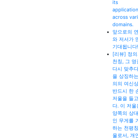
its
applicatio
across var
domains.
앞으로의 
와 저서가 
기대됩니다
[리뷰] 정
천칭, 그 
다시 맞추다
을 상징하는
의의 여신
반드시 한 
저울을 들고
다. 이 저울
양쪽의 상
인 무게를 
하는 천평칭
울로서, 개