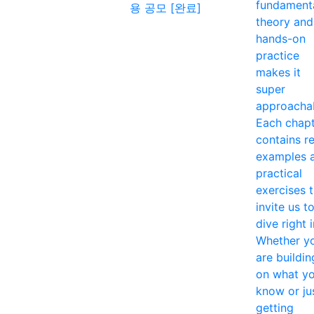
fundament
용 공모 [완료]
theory and
hands-on
practice
makes it
super
approacha
Each chap
contains re
examples 
practical
exercises 
invite us t
dive right i
Whether y
are buildin
on what y
know or ju
getting