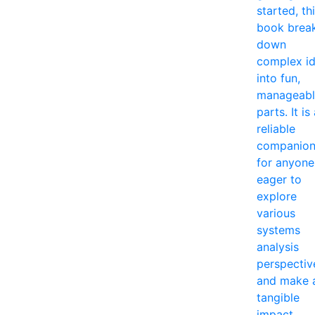
started, th
book brea
down
complex i
into fun,
manageabl
parts. It is
reliable
companio
for anyone
eager to
explore
various
systems
analysis
perspectiv
and make 
tangible
impact.