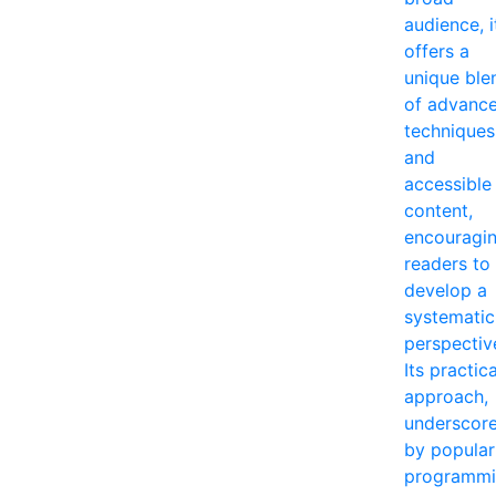
audience, i
offers a
unique ble
of advanc
techniques
and
accessible
content,
encouragi
readers to
develop a
systematic
perspectiv
Its practica
approach,
underscor
by popular
programm