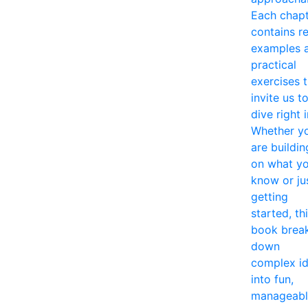
Each chap
contains re
examples 
practical
exercises 
invite us t
dive right i
Whether y
are buildin
on what y
know or ju
getting
started, th
book brea
down
complex i
into fun,
manageabl