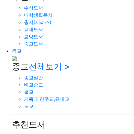
수상도서
대학생필독서
총서(시리즈)
교재도서
교양도서
중고도서
종교
종교
전체보기 >
종교일반
비교종교
불교
기독교,천주교,유대교
도교
추천도서