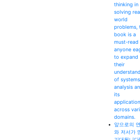
thinking in
solving rea
world
problems, 
book is a
must-read 
anyone ea
to expand
their
understan
of systems
analysis a
its
applicatio
across var
domains.
앞으로의 
와 저서가 
기대됩니다