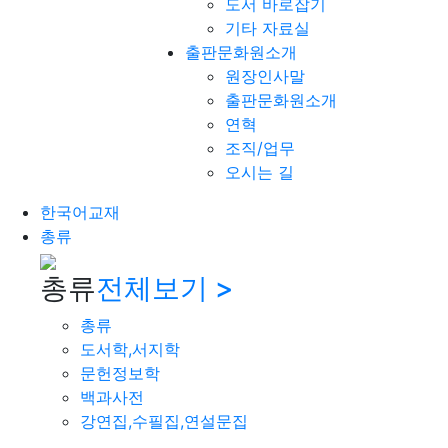
도서 바로잡기
기타 자료실
출판문화원소개
원장인사말
출판문화원소개
연혁
조직/업무
오시는 길
한국어교재
총류
총류
전체보기 >
총류
도서학,서지학
문헌정보학
백과사전
강연집,수필집,연설문집