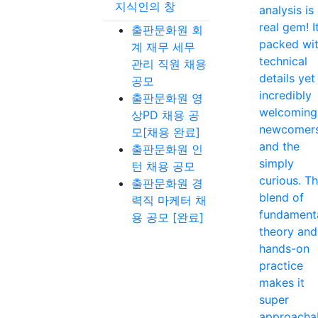
지식인의 창
analysis is
real gem! It
출판문화원 회
packed wi
계 재무 세무
technical
관리 직원 채용
details yet
공모
incredibly
출판문화원 영
welcoming
상PD 채용 공
newcomer
모[채용 완료]
and the
출판문화원 인
simply
턴 채용 공모
curious. T
출판문화원 경
blend of
력직 마케터 채
fundament
용 공모 [완료]
theory and
hands-on
practice
makes it
super
approacha