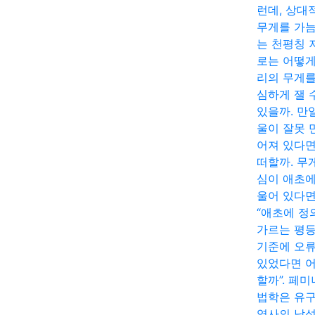
런데, 상대
무게를 가
는 천평칭 
로는 어떻게
리의 무게를
심하게 잴 
있을까. 만
울이 잘못 
어져 있다면
떠할까. 무
심이 애초에
울어 있다면
“애초에 정
가르는 평
기준에 오
있었다면 
할까”. 페
법학은 유
역사의 남