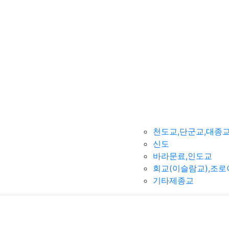
천도교,단군교,대종
신도
바라문료,인도교
회교(이슬람교),조
기타제종교