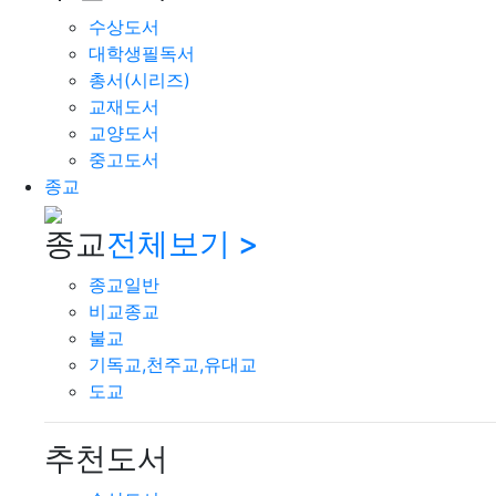
수상도서
대학생필독서
총서(시리즈)
교재도서
교양도서
중고도서
종교
종교
전체보기 >
종교일반
비교종교
불교
기독교,천주교,유대교
도교
추천도서