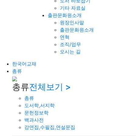
도서 바로잡기
기타 자료실
출판문화원소개
원장인사말
출판문화원소개
연혁
조직/업무
오시는 길
한국어교재
총류
총류
전체보기 >
총류
도서학,서지학
문헌정보학
백과사전
강연집,수필집,연설문집