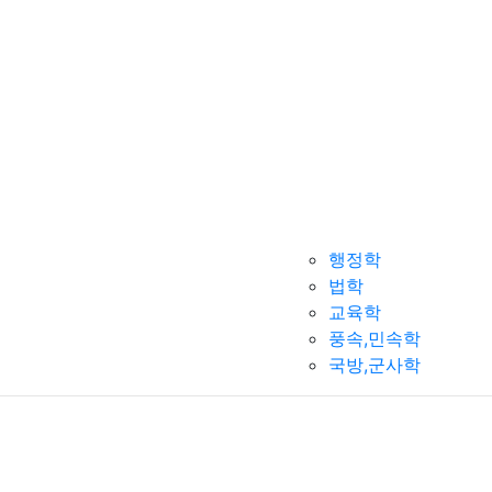
행정학
법학
교육학
풍속,민속학
국방,군사학