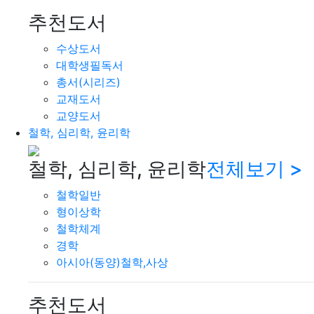
추천도서
수상도서
대학생필독서
총서(시리즈)
교재도서
교양도서
철학, 심리학, 윤리학
철학, 심리학, 윤리학
전체보기 >
철학일반
형이상학
철학체계
경학
아시아(동양)철학,사상
추천도서