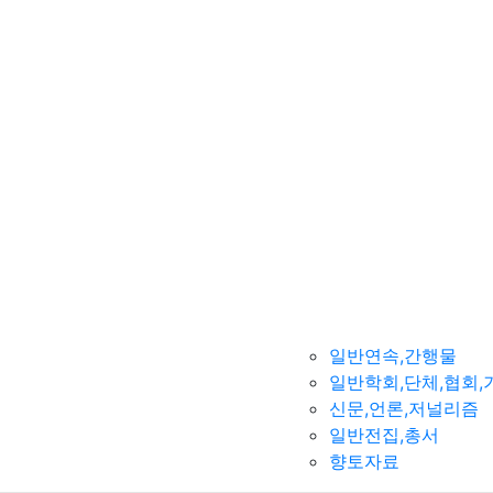
일반연속,간행물
일반학회,단체,협회,
신문,언론,저널리즘
일반전집,총서
향토자료