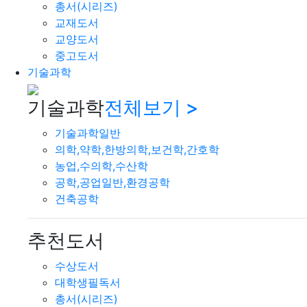
총서(시리즈)
교재도서
교양도서
중고도서
기술과학
기술과학
전체보기 >
기술과학일반
의학,약학,한방의학,보건학,간호학
농업,수의학,수산학
공학,공업일반,환경공학
건축공학
추천도서
수상도서
대학생필독서
총서(시리즈)