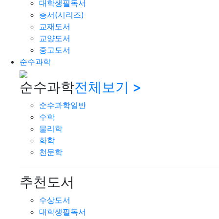
대학생필독서
총서(시리즈)
교재도서
교양도서
중고도서
순수과학
순수과학
전체보기 >
순수과학일반
수학
물리학
화학
천문학
추천도서
수상도서
대학생필독서