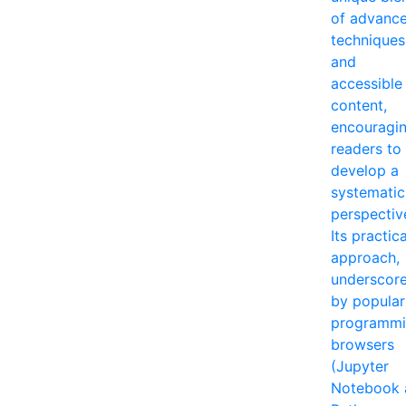
of advanc
techniques
and
accessible
content,
encouragi
readers to
develop a
systematic
perspectiv
Its practica
approach,
underscor
by popular
programm
browsers
(Jupyter
Notebook 