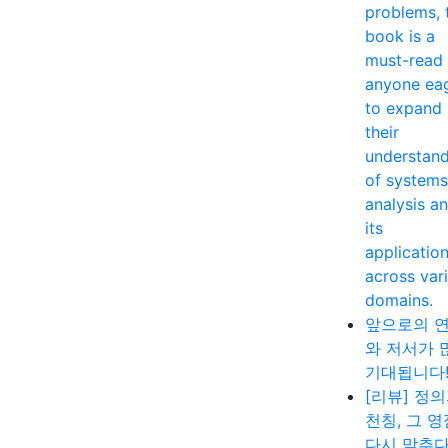
problems, 
book is a
must-read 
anyone ea
to expand
their
understan
of systems
analysis a
its
applicatio
across var
domains.
앞으로의 
와 저서가 
기대됩니다
[리뷰] 정
천칭, 그 
다시 맞추다