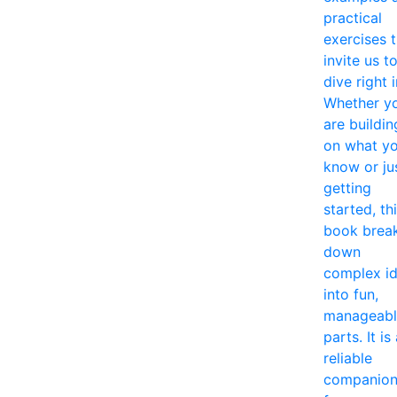
practical
exercises 
invite us t
dive right i
Whether y
are buildin
on what y
know or ju
getting
started, th
book brea
down
complex i
into fun,
manageabl
parts. It is
reliable
companio