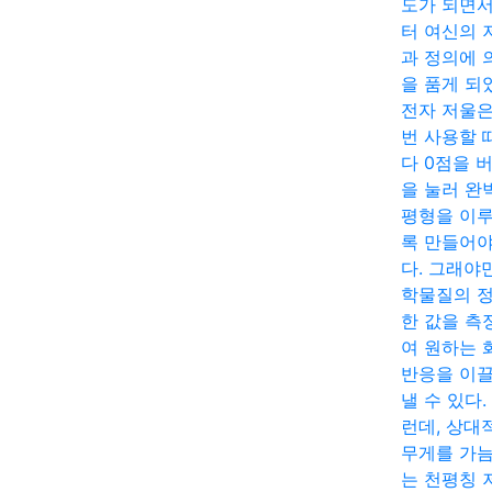
도가 되면
터 여신의 
과 정의에 
을 품게 되
전자 저울은
번 사용할 
다 0점을 
을 눌러 완
평형을 이
록 만들어야
다. 그래야
학물질의 
한 값을 측
여 원하는 
반응을 이
낼 수 있다.
런데, 상대
무게를 가
는 천평칭 