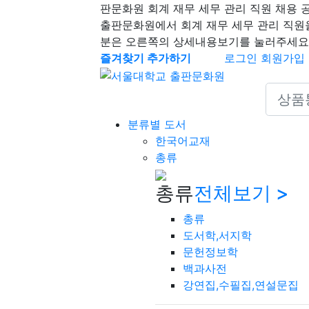
판문화원 회계 재무 세무 관리 직원 채용 
출판문화원에서 회계 재무 세무 관리 직원
분은 오른쪽의 상세내용보기를 눌러주세요
즐겨찾기 추가하기
로그인
회원가입
Search 
분류별 도서
한국어교재
총류
총류
전체보기 >
총류
도서학,서지학
문헌정보학
백과사전
강연집,수필집,연설문집