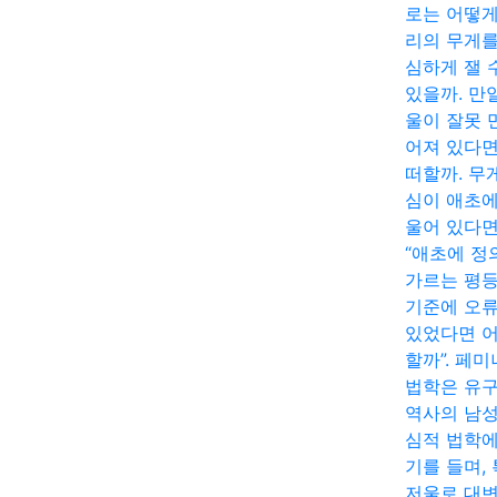
로는 어떻게
리의 무게를
심하게 잴 
있을까. 만
울이 잘못 
어져 있다면
떠할까. 무
심이 애초에
울어 있다면
“애초에 정
가르는 평
기준에 오
있었다면 
할까”. 페
법학은 유
역사의 남
심적 법학에
기를 들며,
저울로 대