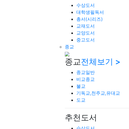
수상도서
대학생필독서
총서(시리즈)
교재도서
교양도서
중고도서
종교
종교
전체보기 >
종교일반
비교종교
불교
기독교,천주교,유대교
도교
추천도서
수상도서