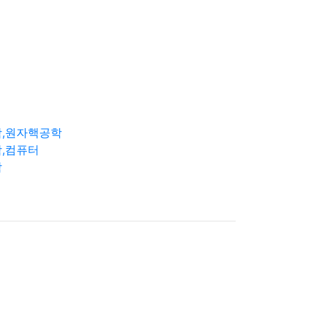
학,원자핵공학
,컴퓨터
학