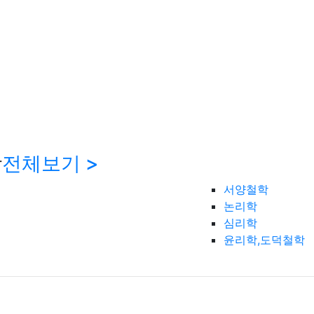
학
전체보기 >
서양철학
논리학
심리학
윤리학,도덕철학