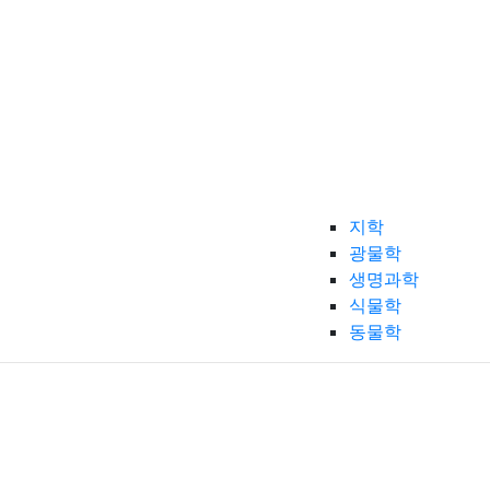
지학
광물학
생명과학
식물학
동물학