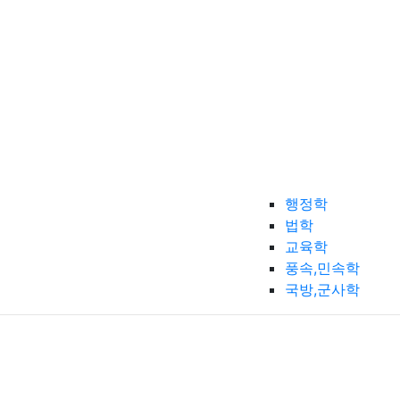
행정학
법학
교육학
풍속,민속학
국방,군사학