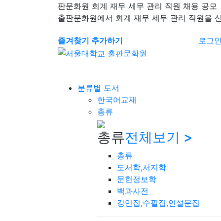
판문화원 회계 재무 세무 관리 직원 채용 공모
출판문화원에서 회계 재무 세무 관리 직원을 
즐겨찾기 추가하기
로그
분류별 도서
한국어교재
총류
총류
전체보기 >
총류
도서학,서지학
문헌정보학
백과사전
강연집,수필집,연설문집