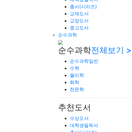
총서(시리즈)
교재도서
교양도서
중고도서
순수과학
순수과학
전체보기 >
순수과학일반
수학
물리학
화학
천문학
추천도서
수상도서
대학생필독서