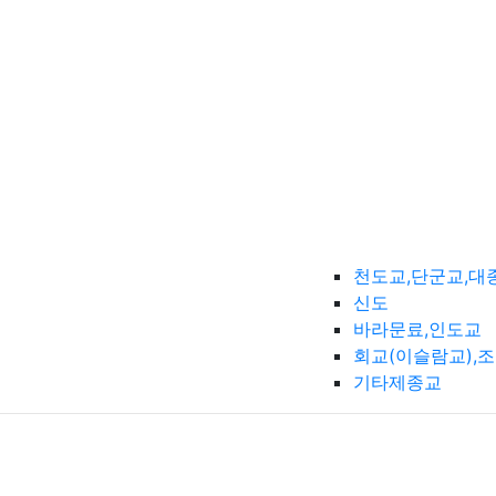
천도교,단군교,대
신도
바라문료,인도교
회교(이슬람교),
기타제종교