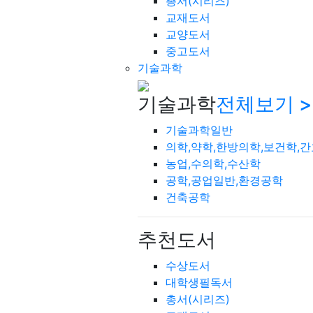
총서(시리즈)
교재도서
교양도서
중고도서
기술과학
기술과학
전체보기 >
기술과학일반
의학,약학,한방의학,보건학,
농업,수의학,수산학
공학,공업일반,환경공학
건축공학
추천도서
수상도서
대학생필독서
총서(시리즈)