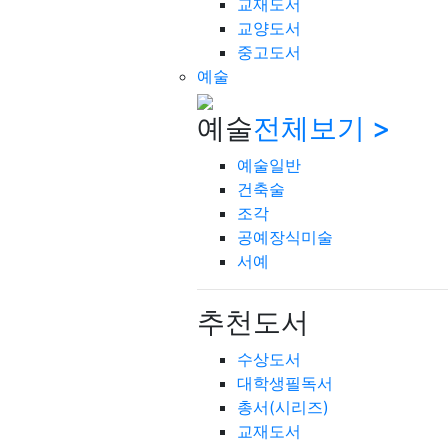
교재도서
교양도서
중고도서
예술
예술
전체보기 >
예술일반
건축술
조각
공예장식미술
서예
추천도서
수상도서
대학생필독서
총서(시리즈)
교재도서