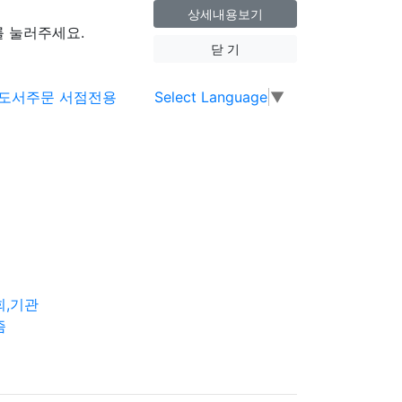
상세내용보기
 눌러주세요.
닫 기
Select Language
▼
회,기관
즘