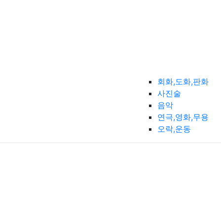
회화,도화,판화
사진술
음악
연극,영화,무용
오락,운동