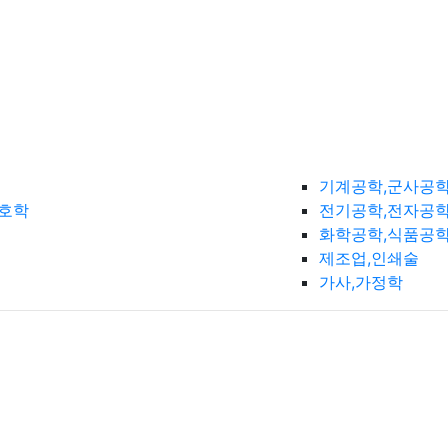
기계공학,군사공
간호학
전기공학,전자공학
화학공학,식품공
제조업,인쇄술
가사,가정학