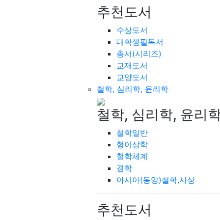
추천도서
수상도서
대학생필독서
총서(시리즈)
교재도서
교양도서
철학, 심리학, 윤리학
철학, 심리학, 윤리
철학일반
형이상학
철학체계
경학
아시아(동양)철학,사상
추천도서