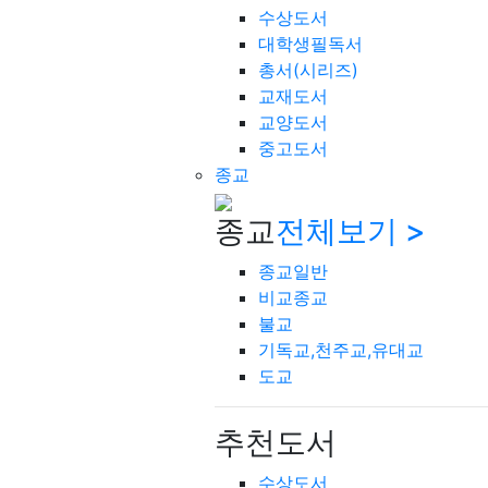
수상도서
대학생필독서
총서(시리즈)
교재도서
교양도서
중고도서
종교
종교
전체보기 >
종교일반
비교종교
불교
기독교,천주교,유대교
도교
추천도서
수상도서