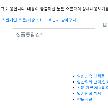
신규 채용합니다. 내용이 궁금하신 분은 오른쪽의 상세내용보기를
인
회원가입
주문/배송조회
고객센터
장바구니
Search icons
일반연속,간행물
일반학회,단체,협
신문,언론,저널리
일반전집,총서
향토자료