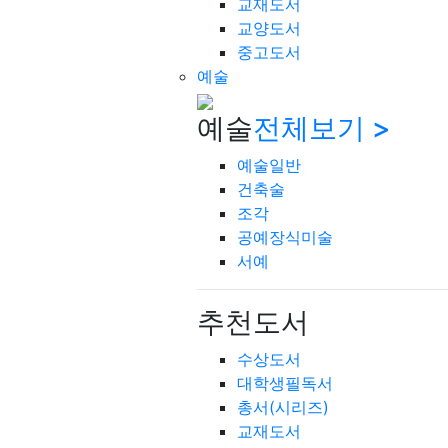
교재도서
교양도서
중고도서
예술
예술
전체보기 >
예술일반
건축술
조각
공예장식미술
서예
추천도서
수상도서
대학생필독서
총서(시리즈)
교재도서