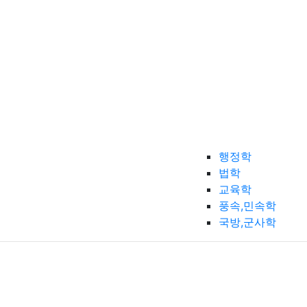
행정학
법학
교육학
풍속,민속학
국방,군사학