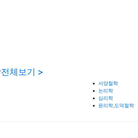
학
전체보기 >
서양철학
논리학
심리학
윤리학,도덕철학