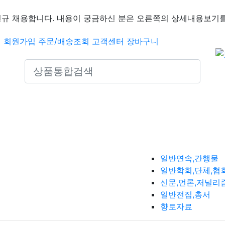
신규 채용합니다. 내용이 궁금하신 분은 오른쪽의 상세내용보기를
인
회원가입
주문/배송조회
고객센터
장바구니
Search icons
일반연속,간행물
일반학회,단체,협
신문,언론,저널리
일반전집,총서
향토자료