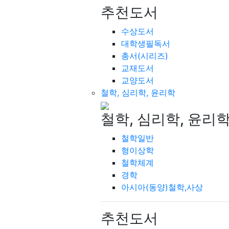
추천도서
수상도서
대학생필독서
총서(시리즈)
교재도서
교양도서
철학, 심리학, 윤리학
철학, 심리학, 윤리
철학일반
형이상학
철학체계
경학
아시아(동양)철학,사상
추천도서