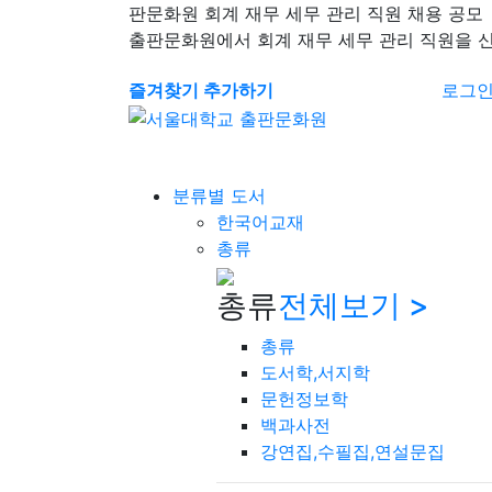
판문화원 회계 재무 세무 관리 직원 채용 공모
출판문화원에서 회계 재무 세무 관리 직원을 
즐겨찾기 추가하기
로그
분류별 도서
한국어교재
총류
총류
전체보기 >
총류
도서학,서지학
문헌정보학
백과사전
강연집,수필집,연설문집