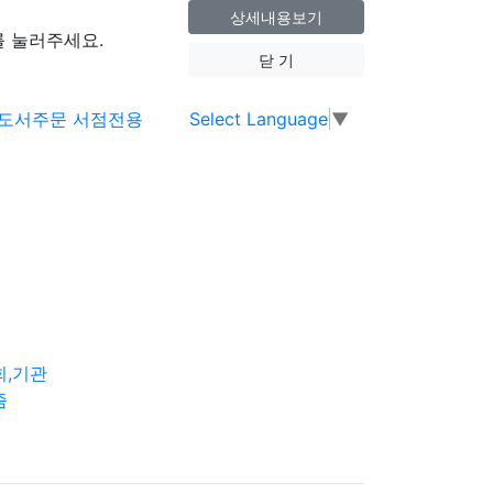
상세내용보기
 눌러주세요.
닫 기
Select Language
▼
회,기관
즘