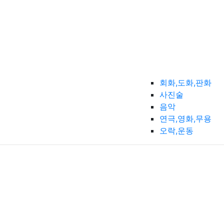
회화,도화,판화
사진술
음악
연극,영화,무용
오락,운동