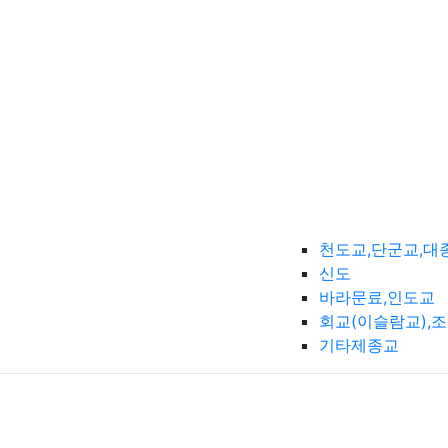
천도교,단군교,대
신도
바라문료,인도교
회교(이슬람교),
기타제종교