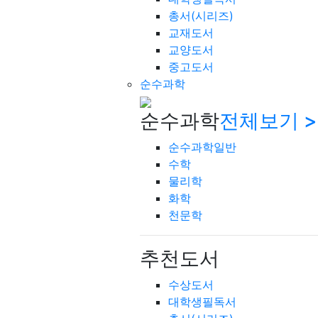
총서(시리즈)
교재도서
교양도서
중고도서
순수과학
순수과학
전체보기 >
순수과학일반
수학
물리학
화학
천문학
추천도서
수상도서
대학생필독서