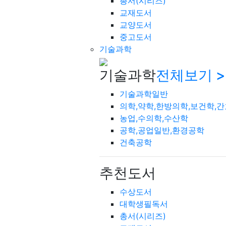
총서(시리즈)
교재도서
교양도서
중고도서
기술과학
기술과학
전체보기 >
기술과학일반
의학,약학,한방의학,보건학,
농업,수의학,수산학
공학,공업일반,환경공학
건축공학
추천도서
수상도서
대학생필독서
총서(시리즈)