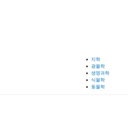
지학
광물학
생명과학
식물학
동물학