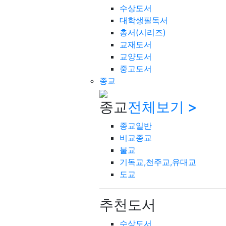
수상도서
대학생필독서
총서(시리즈)
교재도서
교양도서
중고도서
종교
종교
전체보기 >
종교일반
비교종교
불교
기독교,천주교,유대교
도교
추천도서
수상도서