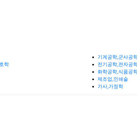
기계공학,군사공
간호학
전기공학,전자공학
화학공학,식품공
제조업,인쇄술
가사,가정학