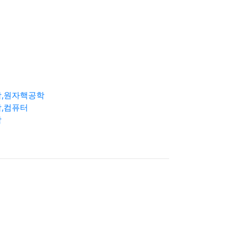
학,원자핵공학
,컴퓨터
학