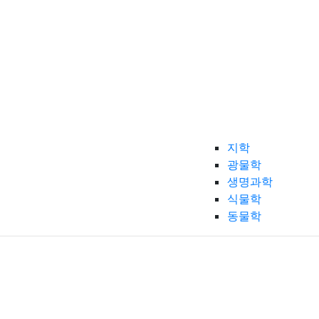
지학
광물학
생명과학
식물학
동물학