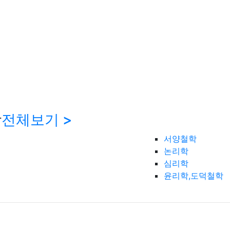
학
전체보기 >
서양철학
논리학
심리학
윤리학,도덕철학