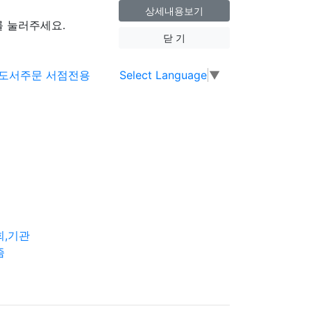
상세내용보기
 눌러주세요.
닫 기
Select Language
▼
회,기관
즘