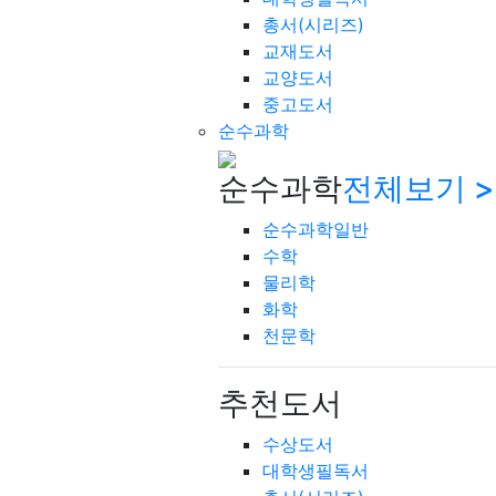
총서(시리즈)
교재도서
교양도서
중고도서
순수과학
순수과학
전체보기 >
순수과학일반
수학
물리학
화학
천문학
추천도서
수상도서
대학생필독서