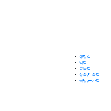
행정학
법학
교육학
풍속,민속학
국방,군사학