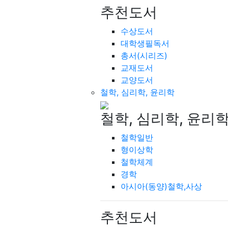
추천도서
수상도서
대학생필독서
총서(시리즈)
교재도서
교양도서
철학, 심리학, 윤리학
철학, 심리학, 윤리
철학일반
형이상학
철학체계
경학
아시아(동양)철학,사상
추천도서