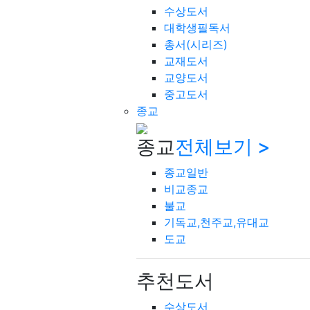
수상도서
대학생필독서
총서(시리즈)
교재도서
교양도서
중고도서
종교
종교
전체보기 >
종교일반
비교종교
불교
기독교,천주교,유대교
도교
추천도서
수상도서