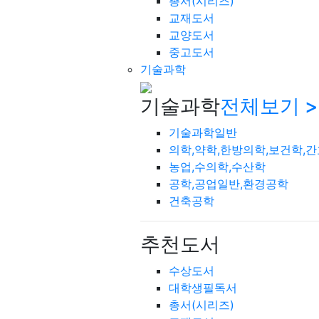
총서(시리즈)
교재도서
교양도서
중고도서
기술과학
기술과학
전체보기 >
기술과학일반
의학,약학,한방의학,보건학,
농업,수의학,수산학
공학,공업일반,환경공학
건축공학
추천도서
수상도서
대학생필독서
총서(시리즈)