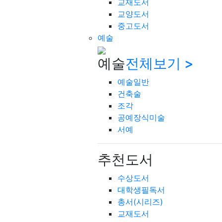
교재도서
교양도서
중고도서
예술
예술
전체보기 >
예술일반
건축술
조각
공예장식미술
서예
추천도서
수상도서
대학생필독서
총서(시리즈)
교재도서