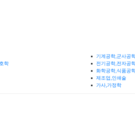
기계공학,군사공
간호학
전기공학,전자공학
화학공학,식품공
제조업,인쇄술
가사,가정학