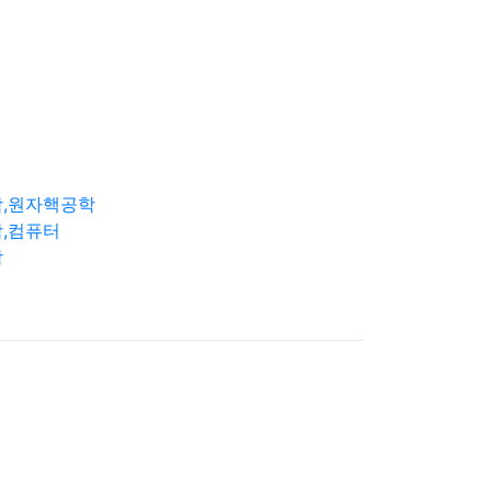
학,원자핵공학
,컴퓨터
학