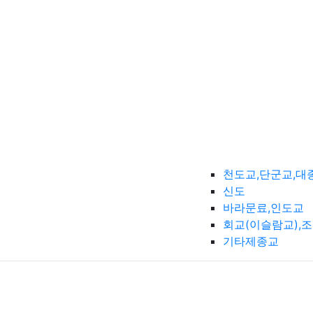
천도교,단군교,대
신도
바라문료,인도교
회교(이슬람교),
기타제종교