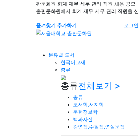
판문화원 회계 재무 세무 관리 직원 채용 공모
출판문화원에서 회계 재무 세무 관리 직원을 
즐겨찾기 추가하기
로그
분류별 도서
한국어교재
총류
총류
전체보기 >
총류
도서학,서지학
문헌정보학
백과사전
강연집,수필집,연설문집