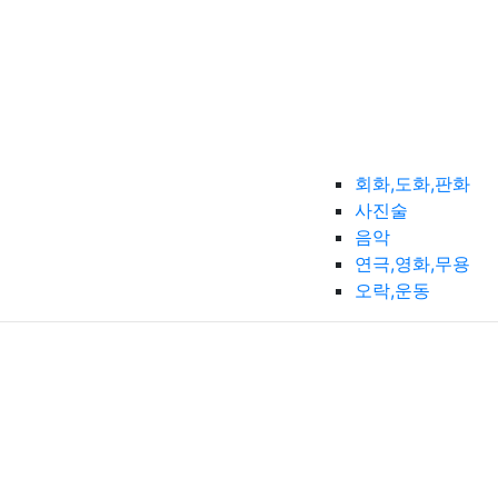
회화,도화,판화
사진술
음악
연극,영화,무용
오락,운동