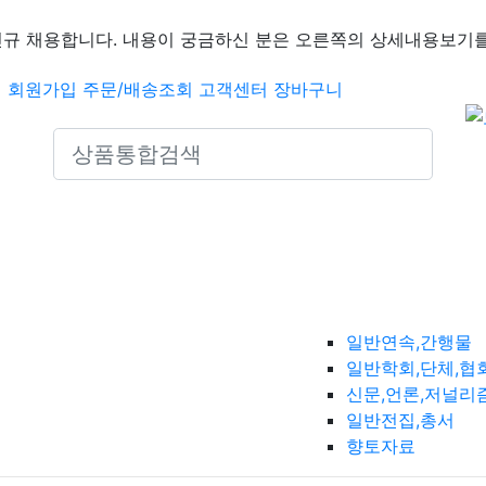
신규 채용합니다. 내용이 궁금하신 분은 오른쪽의 상세내용보기를
인
회원가입
주문/배송조회
고객센터
장바구니
Search icons
일반연속,간행물
일반학회,단체,협
신문,언론,저널리
일반전집,총서
향토자료